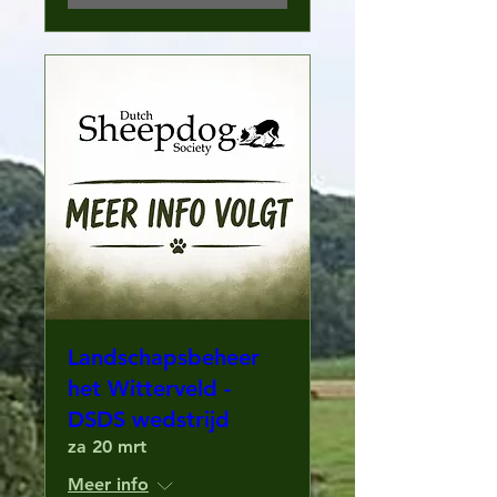
Landschapsbeheer
het Witterveld -
DSDS wedstrijd
za 20 mrt
Meer info